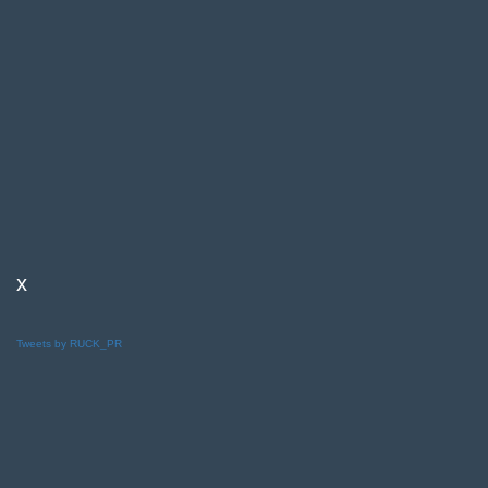
x
Tweets by RUCK_PR