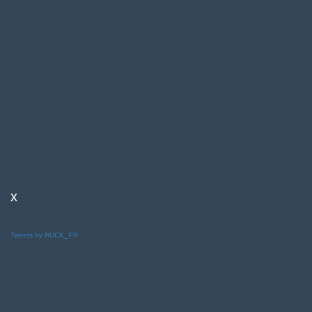
x
Tweets by RUCK_PR