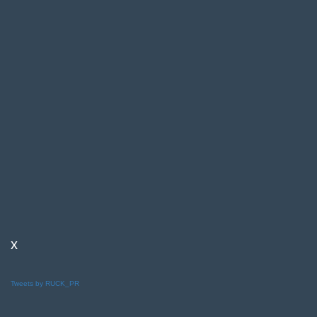
x
Tweets by RUCK_PR