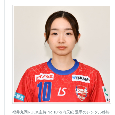
福井丸岡RUCK主将 No.10 池内天紀 選手のレンタル移籍